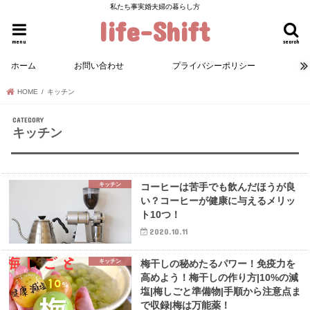
私たち事実婚夫婦の暮らし方
life-Shift
menu
search
ホーム
お問い合わせ
プライバシーポリシー
HOME
キッチン
キッチン
キッチン
コーヒーは苦手でも飲んだほうが良
い？コーヒーが健康に与えるメリッ
ト10つ！
2020.10.11
キッチン
梅干しの秘めたるパワー！免疫力を
高めよう！梅干しの作り方|10%の減
塩|梅しごと準備物|手順から注意点ま
で収録|梅は万能薬！