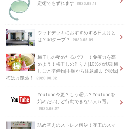
定術でもずれます
2020.08.11
ウッドデッキにおすすめする日よけと
は？ddタープ？
2020.08.09
梅干しの秘めたるパワー！免疫力を高
めよう！梅干しの作り方|10%の減塩|梅
しごと準備物|手順から注意点まで収録|
梅は万能薬！
2020.08.02
YouTube今更？もう遅い？YouTubeを
始めたいけど行動できない人５選。
2020.06.27
詰め替えのストレス解決！花王のスマ