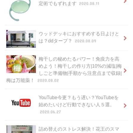
定術でもずれます
2020.08.11
ウッドデッキにおすすめする日よけと
は？ddタープ？
2020.08.09
梅干しの秘めたるパワー！免疫力を高
めよう！梅干しの作り方|10%の減塩|梅
しごと準備物|手順から注意点まで収録|
梅は万能薬！
2020.08.02
YouTube今更？もう遅い？YouTubeを
始めたいけど行動できない人５選。
2020.06.27
詰め替えのストレス解決！花王のスマ