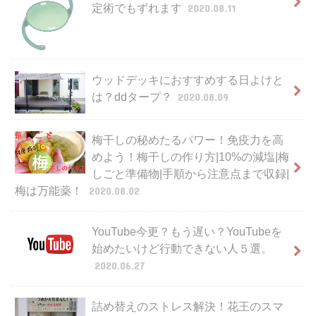
定術でもずれます
2020.08.11
ウッドデッキにおすすめする日よけと
は？ddタープ？
2020.08.09
梅干しの秘めたるパワー！免疫力を高
めよう！梅干しの作り方|10%の減塩|梅
しごと準備物|手順から注意点まで収録|
梅は万能薬！
2020.08.02
YouTube今更？もう遅い？YouTubeを
始めたいけど行動できない人５選。
2020.06.27
詰め替えのストレス解決！花王のスマ