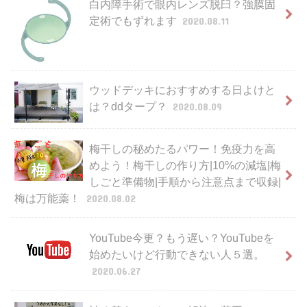
白内障手術で眼内レンズ脱臼？強膜固
定術でもずれます
2020.08.11
ウッドデッキにおすすめする日よけと
は？ddタープ？
2020.08.09
梅干しの秘めたるパワー！免疫力を高
めよう！梅干しの作り方|10%の減塩|梅
しごと準備物|手順から注意点まで収録|
梅は万能薬！
2020.08.02
YouTube今更？もう遅い？YouTubeを
始めたいけど行動できない人５選。
2020.06.27