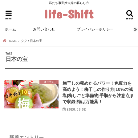
私たち事実婚夫婦の暮らし方
life-Shift
menu
search
ホーム
お問い合わせ
プライバシーポリシー
HOME
タグ : 日本の宝
日本の宝
キッチン
梅干しの秘めたるパワー！免疫力を
高めよう！梅干しの作り方|10%の減
塩|梅しごと準備物|手順から注意点ま
で収録|梅は万能薬！
2020.08.02
新着エントリー