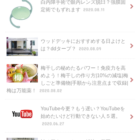
白内障手術で眼内レンズ脱臼？強膜固
定術でもずれます
2020.08.11
ウッドデッキにおすすめする日よけと
は？ddタープ？
2020.08.09
梅干しの秘めたるパワー！免疫力を高
めよう！梅干しの作り方|10%の減塩|梅
しごと準備物|手順から注意点まで収録|
梅は万能薬！
2020.08.02
YouTube今更？もう遅い？YouTubeを
始めたいけど行動できない人５選。
2020.06.27