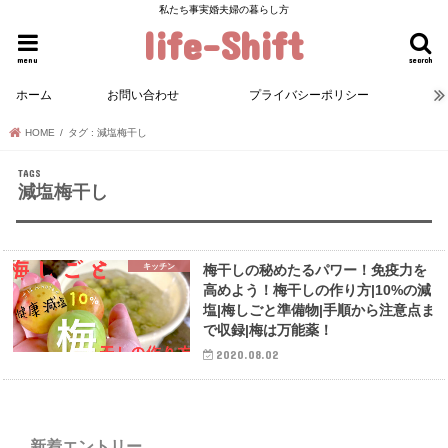
私たち事実婚夫婦の暮らし方
life-Shift
menu
search
ホーム
お問い合わせ
プライバシーポリシー
HOME
タグ : 減塩梅干し
減塩梅干し
キッチン
梅干しの秘めたるパワー！免疫力を
高めよう！梅干しの作り方|10%の減
塩|梅しごと準備物|手順から注意点ま
で収録|梅は万能薬！
2020.08.02
新着エントリー