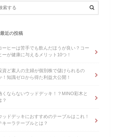
最近の投稿
コーヒーは苦手でも飲んだほうが良い？コー
ヒーが健康に与えるメリット10つ！
投資ど素人の主婦が個別株で儲けられるの
か！知識ゼロから得た利益大公開！
熱くならないウッドデッキ！？MINO彩木と
は？
ウッドデッキにおすすめのテーブルはこれ！
テキーラテーブルとは？