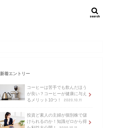
search
新着エントリー
コーヒーは苦手でも飲んだほう
が良い？コーヒーが健康に与え
るメリット10つ！
2020.10.11
投資ど素人の主婦が個別株で儲
けられるのか！知識ゼロから得
た利益大公開！
2020.10.11