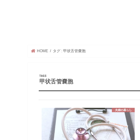
HOME
タグ : 甲状舌管嚢胞
甲状舌管嚢胞
夫婦の暮らし