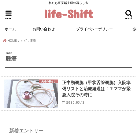
私たち事実婚夫婦の暮らし方
life-Shift
menu
search
ホーム
お問い合わせ
プライバシーポリシー
HOME
タグ : 腫瘍
腫瘍
夫婦の暮らし
正中頸嚢胞（甲状舌管嚢胞）入院準
備リストと治療経過は！？ママが緊
急入院その時に
2020.03.12
新着エントリー