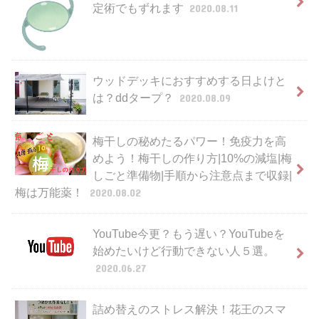
定術でもずれます
2020.08.11
ウッドデッキにおすすめする日よけと
は？ddタープ？
2020.08.09
梅干しの秘めたるパワー！免疫力を高
めよう！梅干しの作り方|10%の減塩|梅
しごと準備物|手順から注意点まで収録|
梅は万能薬！
2020.08.02
YouTube今更？もう遅い？YouTubeを
始めたいけど行動できない人５選。
2020.06.27
詰め替えのストレス解決！花王のスマ