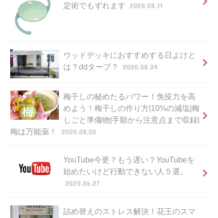
定術でもずれます
2020.08.11
ウッドデッキにおすすめする日よけと
は？ddタープ？
2020.08.09
梅干しの秘めたるパワー！免疫力を高
めよう！梅干しの作り方|10%の減塩|梅
しごと準備物|手順から注意点まで収録|
梅は万能薬！
2020.08.02
YouTube今更？もう遅い？YouTubeを
始めたいけど行動できない人５選。
2020.06.27
詰め替えのストレス解決！花王のスマ