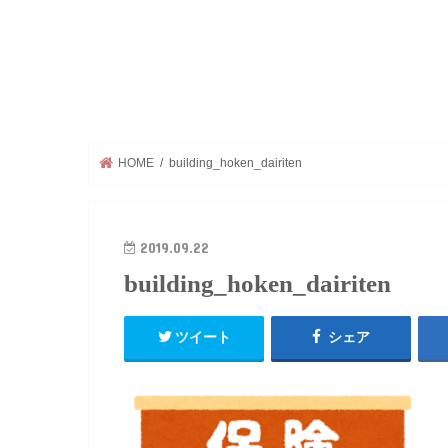
HOME
building_hoken_dairiten
2019.09.22
building_hoken_dairiten
ツイート
シェア