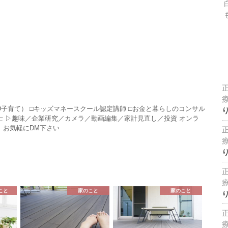
HD子育て） □キッズマネースクール認定講師 □お金と暮らしのコンサル
P技能士 ▷趣味／企業研究／カメラ／動画編集／家計見直し／投資 オンラ
 お気軽にDM下さい
こと
家のこと
家のこと