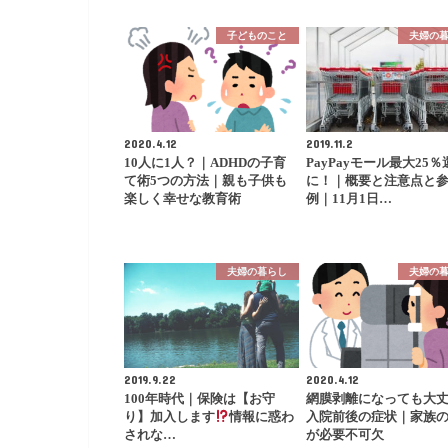
子どものこと
夫婦の
2020.4.12
2019.11.2
10人に1人？｜ADHDの子育
PayPayモール最大25％
て術5つの方法｜親も子供も
に！｜概要と注意点と
楽しく幸せな教育術
例｜11月1日…
夫婦の暮らし
夫婦の
2019.9.22
2020.4.12
100年時代｜保険は【お守
網膜剥離になっても大
り】加入します
情報に惑わ
入院前後の症状｜家族
されな…
が必要不可欠