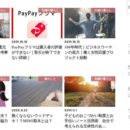
暮らし
夫婦の暮らし
夫婦の暮らし
2019.10.10
2019.10.13
還元
PayPayフリマは購入者の評価
100年時代｜ビジネスウーマ
参考事
ができない｜取引が終了でき
ンの底力｜働く女性応援プロ
ない詳細｜
ジェクト始動
暮らし
家のこと
夫婦の暮らし
2020.8.23
2019.9.1
丈夫？
熱くならないウッドデッ
子どものおこづかい制度とお
の協力
キ！？MINO彩木とは？
手伝いノート活用術 自分で
考えられる主体性のあ…