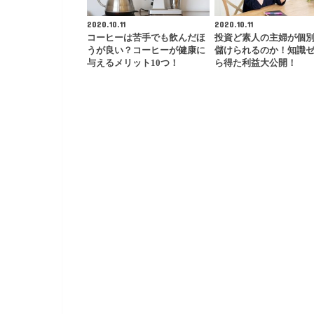
2020.10.11
2020.10.11
コーヒーは苦手でも飲んだほ
投資ど素人の主婦が個
うが良い？コーヒーが健康に
儲けられるのか！知識
与えるメリット10つ！
ら得た利益大公開！