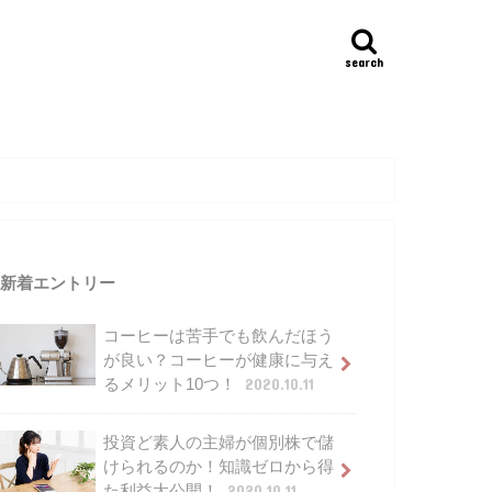
search
新着エントリー
コーヒーは苦手でも飲んだほう
が良い？コーヒーが健康に与え
るメリット10つ！
2020.10.11
投資ど素人の主婦が個別株で儲
けられるのか！知識ゼロから得
た利益大公開！
2020.10.11