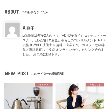
ABOUT
この記事をかいた人
和歌子
□保険業15年子2人のママ（ADHD子育て） □キッズマネー
スクール認定講師 □お金と暮らしのコンサルタント ▶︎TLC
資格 ▶︎2級FP技能士 ▷趣味／企業研究／カメラ／動画編
集／家計見直し／投資 オンラインカウンセリング始めま
した。 お気軽にDM下さい
NEW POST
このライターの最新記事
キッチン
お金のこと