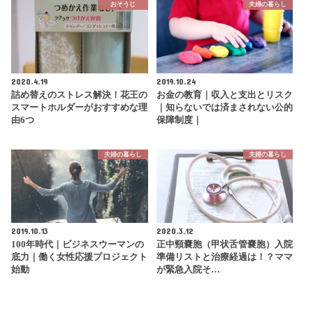
おそうじ
夫婦の暮らし
2020.4.19
2019.10.24
詰め替えのストレス解決！花王の
お金の教育｜収入と支出とリスク
スマートホルダーがおすすめな理
｜知らないでは済まされない公的
由6つ
保障制度｜
夫婦の暮らし
夫婦の暮らし
2019.10.13
2020.3.12
100年時代｜ビジネスウーマンの
正中頸嚢胞（甲状舌管嚢胞）入院
底力｜働く女性応援プロジェクト
準備リストと治療経過は！？ママ
始動
が緊急入院そ…