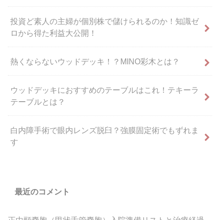
投資ど素人の主婦が個別株で儲けられるのか！知識ゼ
ロから得た利益大公開！
熱くならないウッドデッキ！？MINO彩木とは？
ウッドデッキにおすすめのテーブルはこれ！テキーラ
テーブルとは？
白内障手術で眼内レンズ脱臼？強膜固定術でもずれま
す
最近のコメント
正中頸嚢胞（甲状舌管嚢胞）入院準備リストと治療経過