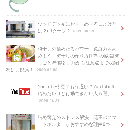
ウッドデッキにおすすめする日よけと
は？ddタープ？
2020.08.09
梅干しの秘めたるパワー！免疫力を高
めよう！梅干しの作り方|10%の減塩|梅
しごと準備物|手順から注意点まで収録|
梅は万能薬！
2020.08.02
YouTube今更？もう遅い？YouTubeを
始めたいけど行動できない人５選。
2020.06.27
詰め替えのストレス解決！花王のスマ
ートホルダーがおすすめな理由6つ