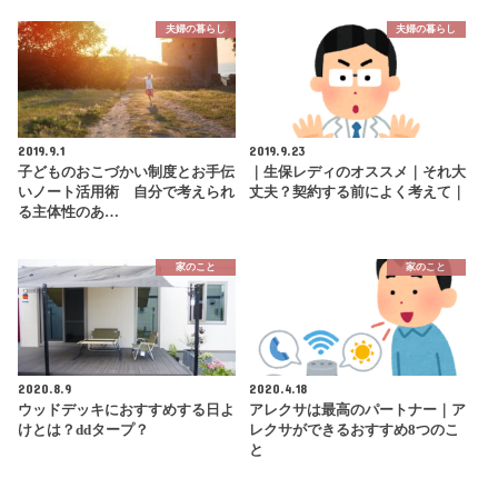
夫婦の暮らし
夫婦の暮らし
2019.9.1
2019.9.23
子どものおこづかい制度とお手伝
｜生保レディのオススメ｜それ大
いノート活用術 自分で考えられ
丈夫？契約する前によく考えて｜
る主体性のあ…
家のこと
家のこと
2020.8.9
2020.4.18
ウッドデッキにおすすめする日よ
アレクサは最高のパートナー｜ア
けとは？ddタープ？
レクサができるおすすめ8つのこ
と