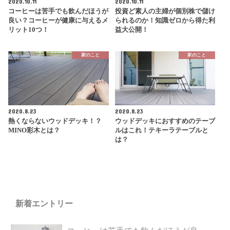
2020.10.11
2020.10.11
コーヒーは苦手でも飲んだほうが
投資ど素人の主婦が個別株で儲け
良い？コーヒーが健康に与えるメ
られるのか！知識ゼロから得た利
リット10つ！
益大公開！
家のこと
家のこと
2020.8.23
2020.8.23
熱くならないウッドデッキ！？
ウッドデッキにおすすめのテーブ
MINO彩木とは？
ルはこれ！テキーラテーブルと
は？
新着エントリー