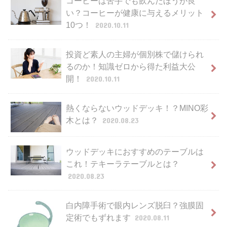
コーヒーは苦手でも飲んだほうが良
い？コーヒーが健康に与えるメリット
10つ！
2020.10.11
投資ど素人の主婦が個別株で儲けられ
るのか！知識ゼロから得た利益大公
開！
2020.10.11
熱くならないウッドデッキ！？MINO彩
木とは？
2020.08.23
ウッドデッキにおすすめのテーブルは
これ！テキーラテーブルとは？
2020.08.23
白内障手術で眼内レンズ脱臼？強膜固
定術でもずれます
2020.08.11