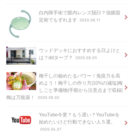
白内障手術で眼内レンズ脱臼？強膜固
定術でもずれます
2020.08.11
ウッドデッキにおすすめする日よけと
は？ddタープ？
2020.08.09
梅干しの秘めたるパワー！免疫力を高
めよう！梅干しの作り方|10%の減塩|梅
しごと準備物|手順から注意点まで収録|
梅は万能薬！
2020.08.02
YouTube今更？もう遅い？YouTubeを
始めたいけど行動できない人５選。
2020.06.27