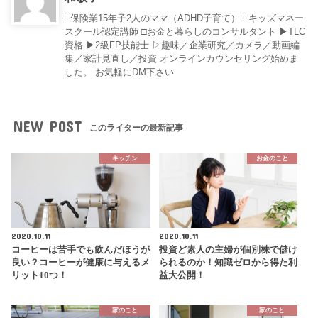
□保険業15年子2人のママ（ADHD子育て） □キッズマネー
スクール認定講師 □お金と暮らしのコンサルタント ▶︎TLC
資格 ▶︎2級FP技能士 ▷趣味／企業研究／カメラ／動画編
集／家計見直し／投資 オンラインカウンセリング始めま
した。 お気軽にDM下さい
NEW POST
このライターの最新記事
キッチン
お金のこと
2020.10.11
2020.10.11
コーヒーは苦手でも飲んだほうが
投資ど素人の主婦が個別株で儲け
良い？コーヒーが健康に与えるメ
られるのか！知識ゼロから得た利
リット10つ！
益大公開！
家のこと
家のこと