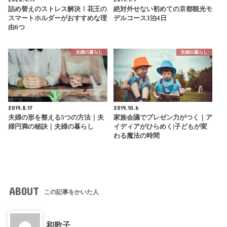
詰め替えのストレス解決！花王の
絶対外せない初めての京都観光モ
スマートホルダーがおすすめな理
デルコース3泊4日
由6つ
夫婦の暮らし
夫婦の暮らし
2019.8.17
2019.10.6
夫婦の形を整える5つの方法｜夫
家族会議でプレゼン力がつく｜ア
婦円満の秘訣｜夫婦の暮らし
イディアがひらめく|子どもが変
わる魔法の時間
ABOUT
この記事をかいた人
和歌子