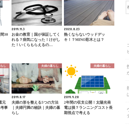
2019.11.3
2020.8.23
間30
お金の教育｜国が保証してく
熱くならないウッドデッ
れる？病気になった！けがし
キ！？MINO彩木とは？
た！いくらもらえるの…
暮らし
夫婦の暮らし
夫婦の暮らし
2019.8.17
2019.9.28
還元
夫婦の形を整える5つの方法
2年間の収支公開！太陽光発
参考事
｜夫婦円満の秘訣｜夫婦の暮
電は損？ランニングコスト長
らし
期視点で考える