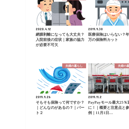
2020.4.12
2019.9.30
網膜剥離になっても大丈夫？
医療保険はいらない？年
入院前後の症状｜家族の協力
万の保険料カット
が必要不可欠
夫婦の暮らし
夫婦の
2019.9.26
2019.11.2
そもそも保険って何ですか？
PayPayモール最大25％
｜どんなのがあるの？｜パー
に！｜概要と注意点と
ト２
例｜11月1日…