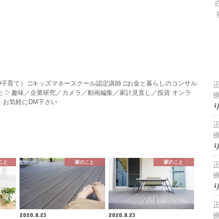
HD子育て） □キッズマネースクール認定講師 □お金と暮らしのコンサル
P技能士 ▷趣味／企業研究／カメラ／動画編集／家計見直し／投資 オンラ
 お気軽にDM下さい
こと
家のこと
家のこと
2020.8.23
2020.8.23