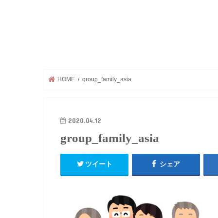
HOME
group_family_asia
2020.04.12
group_family_asia
ツイート
シェア