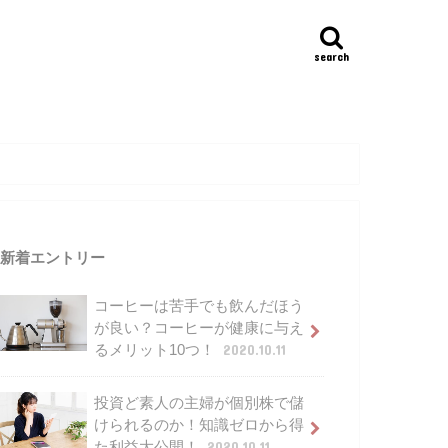
search
新着エントリー
コーヒーは苦手でも飲んだほう
が良い？コーヒーが健康に与え
るメリット10つ！
2020.10.11
投資ど素人の主婦が個別株で儲
けられるのか！知識ゼロから得
た利益大公開！
2020.10.11