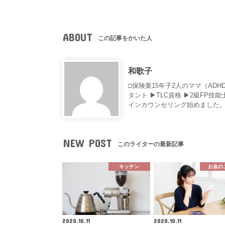
ABOUT
この記事をかいた人
和歌子
□保険業15年子2人のママ（AD
タント ▶︎TLC資格 ▶︎2級F
インカウンセリング始めました。
NEW POST
このライターの最新記事
キッチン
お金の
2020.10.11
2020.10.11