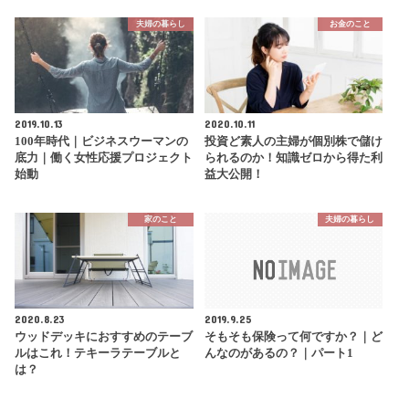
夫婦の暮らし
お金のこと
2019.10.13
2020.10.11
100年時代｜ビジネスウーマンの
投資ど素人の主婦が個別株で儲け
底力｜働く女性応援プロジェクト
られるのか！知識ゼロから得た利
始動
益大公開！
家のこと
夫婦の暮らし
2020.8.23
2019.9.25
ウッドデッキにおすすめのテーブ
そもそも保険って何ですか？｜ど
ルはこれ！テキーラテーブルと
んなのがあるの？｜パート1
は？