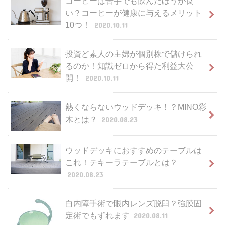
コーヒーは苦手でも飲んだほうが良
い？コーヒーが健康に与えるメリット
10つ！
2020.10.11
投資ど素人の主婦が個別株で儲けられ
るのか！知識ゼロから得た利益大公
開！
2020.10.11
熱くならないウッドデッキ！？MINO彩
木とは？
2020.08.23
ウッドデッキにおすすめのテーブルは
これ！テキーラテーブルとは？
2020.08.23
白内障手術で眼内レンズ脱臼？強膜固
定術でもずれます
2020.08.11