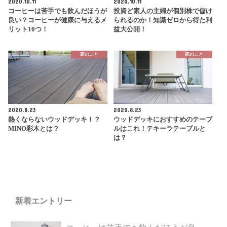
2020.10.11
2020.10.11
コーヒーは苦手でも飲んだほうが
投資ど素人の主婦が個別株で儲け
良い？コーヒーが健康に与えるメ
られるのか！知識ゼロから得た利
リット10つ！
益大公開！
家のこと
家のこと
2020.8.23
2020.8.23
熱くならないウッドデッキ！？
ウッドデッキにおすすめのテーブ
MINO彩木とは？
ルはこれ！テキーラテーブルと
は？
新着エントリー