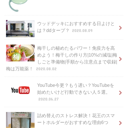
ウッドデッキにおすすめする日よけと
は？ddタープ？
2020.08.09
梅干しの秘めたるパワー！免疫力を高
めよう！梅干しの作り方|10%の減塩|梅
しごと準備物|手順から注意点まで収録|
梅は万能薬！
2020.08.02
YouTube今更？もう遅い？YouTubeを
始めたいけど行動できない人５選。
2020.06.27
詰め替えのストレス解決！花王のスマ
ートホルダーがおすすめな理由6つ