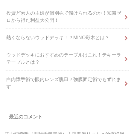
投資ど素人の主婦が個別株で儲けられるのか！知識ゼ
ロから得た利益大公開！
熱くならないウッドデッキ！？MINO彩木とは？
ウッドデッキにおすすめのテーブルはこれ！テキーラ
テーブルとは？
白内障手術で眼内レンズ脱臼？強膜固定術でもずれま
す
最近のコメント
正中頸嚢胞（甲状舌管嚢胞）入院準備リストと治療経過