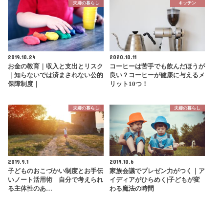
夫婦の暮らし
キッチン
2019.10.24
2020.10.11
お金の教育｜収入と支出とリスク
コーヒーは苦手でも飲んだほうが
｜知らないでは済まされない公的
良い？コーヒーが健康に与えるメ
保障制度｜
リット10つ！
夫婦の暮らし
夫婦の暮らし
2019.9.1
2019.10.6
子どものおこづかい制度とお手伝
家族会議でプレゼン力がつく｜ア
いノート活用術 自分で考えられ
イディアがひらめく|子どもが変
る主体性のあ…
わる魔法の時間