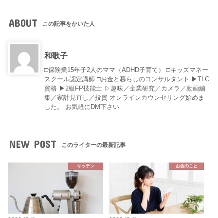
ABOUT
この記事をかいた人
和歌子
□保険業15年子2人のママ（ADHD子育て） □キッズマネー
スクール認定講師 □お金と暮らしのコンサルタント ▶︎TLC
資格 ▶︎2級FP技能士 ▷趣味／企業研究／カメラ／動画編
集／家計見直し／投資 オンラインカウンセリング始めま
した。 お気軽にDM下さい
NEW POST
このライターの最新記事
キッチン
お金のこと