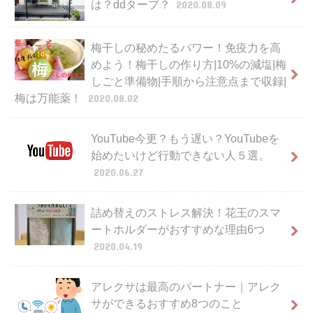
は？ddタープ？
2020.08.09
梅干しの秘めたるパワー！免疫力を高
めよう！梅干しの作り方|10%の減塩|梅
しごと準備物|手順から注意点まで収録|
梅は万能薬！
2020.08.02
YouTube今更？もう遅い？YouTubeを
始めたいけど行動できない人５選。
2020.06.27
詰め替えのストレス解決！花王のスマ
ートホルダーがおすすめな理由6つ
2020.04.19
アレクサは最高のパートナー｜アレク
サができるおすすめ8つのこと