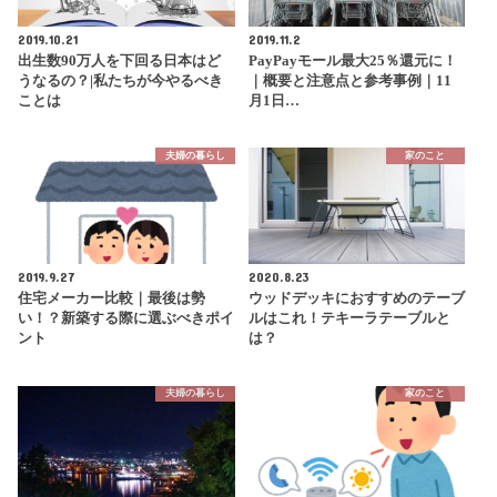
2019.10.21
2019.11.2
出生数90万人を下回る日本はど
PayPayモール最大25％還元に！
うなるの？|私たちが今やるべき
｜概要と注意点と参考事例｜11
ことは
月1日…
夫婦の暮らし
家のこと
2019.9.27
2020.8.23
住宅メーカー比較｜最後は勢
ウッドデッキにおすすめのテーブ
い！？新築する際に選ぶべきポイ
ルはこれ！テキーラテーブルと
ント
は？
夫婦の暮らし
家のこと