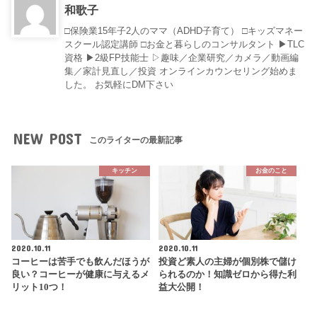
和歌子
□保険業15年子2人のママ（ADHD子育て） □キッズマネー
スクール認定講師 □お金と暮らしのコンサルタント ▶︎TLC
資格 ▶︎2級FP技能士 ▷趣味／企業研究／カメラ／動画編
集／家計見直し／投資 オンラインカウンセリング始めま
した。 お気軽にDM下さい
NEW POST
このライターの最新記事
キッチン
お金のこと
2020.10.11
2020.10.11
コーヒーは苦手でも飲んだほうが
投資ど素人の主婦が個別株で儲け
良い？コーヒーが健康に与えるメ
られるのか！知識ゼロから得た利
リット10つ！
益大公開！