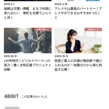
2019.9.7
2020.4.18
函館は可愛い満載 まるで外国に
アレクサは最高のパートナー｜ア
来たみたい 港町を夫婦でぶらり
レクサができるおすすめ8つのこ
と歩く
と
夫婦の暮らし
お金のこと
2019.10.13
2020.10.11
100年時代｜ビジネスウーマンの
投資ど素人の主婦が個別株で儲け
底力｜働く女性応援プロジェクト
られるのか！知識ゼロから得た利
始動
益大公開！
ABOUT
この記事をかいた人