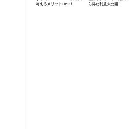
与えるメリット10つ！
ら得た利益大公開！