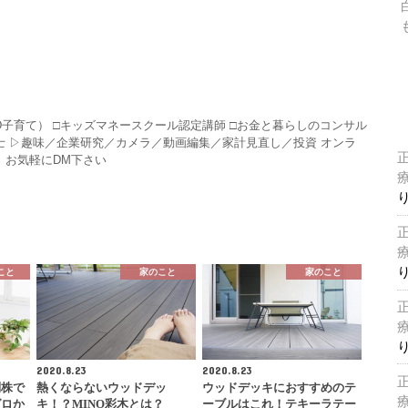
HD子育て） □キッズマネースクール認定講師 □お金と暮らしのコンサル
P技能士 ▷趣味／企業研究／カメラ／動画編集／家計見直し／投資 オンラ
 お気軽にDM下さい
こと
家のこと
家のこと
2020.8.23
2020.8.23
別株で
熱くならないウッドデッ
ウッドデッキにおすすめのテ
ゼロか
キ！？MINO彩木とは？
ーブルはこれ！テキーラテー