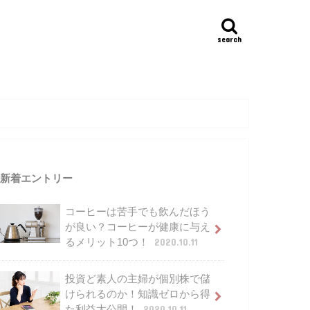
search
新着エントリー
コーヒーは苦手でも飲んだほう
が良い？コーヒーが健康に与え
るメリット10つ！
2020.10.11
投資ど素人の主婦が個別株で儲
けられるのか！知識ゼロから得
た利益大公開！
2020.10.11