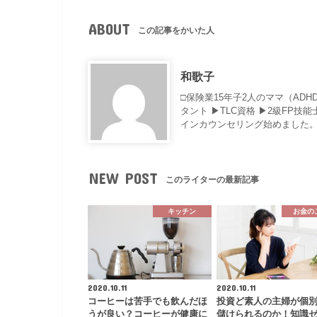
ABOUT
この記事をかいた人
和歌子
□保険業15年子2人のママ（AD
タント ▶︎TLC資格 ▶︎2級F
インカウンセリング始めました。
NEW POST
このライターの最新記事
キッチン
お金の
2020.10.11
2020.10.11
コーヒーは苦手でも飲んだほ
投資ど素人の主婦が個
うが良い？コーヒーが健康に
儲けられるのか！知識