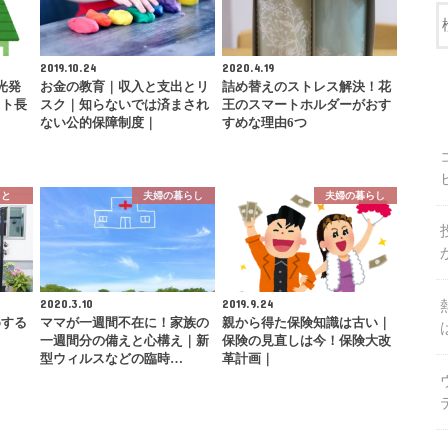
2019.10.24
2020.4.19
光発
お金の教育｜収入と支出とリ
詰め替えのストレス解決！花
スト長
スク｜知らないでは済まされ
王のスマートホルダーがおす
ない公的保障制度｜
すめな理由6つ
こと
夫婦の暮らし
夫婦の暮らし
2020.3.10
2019.9.24
めする
ママが一週間不在に！家族の
親から得た保険知識は古い｜
？
一週間分の備えと心構え｜新
保険の見直しは今！保険大改
型ウィルスなどの臨時…
革計画｜