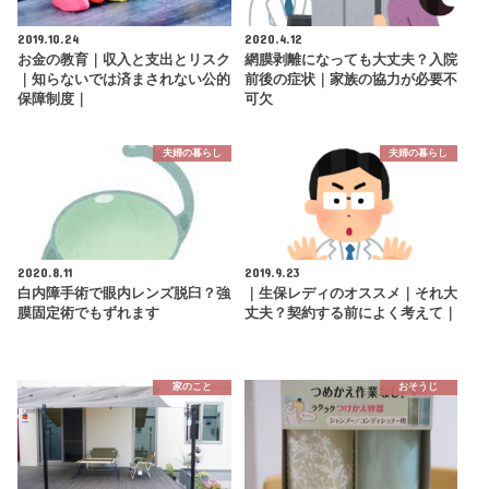
2019.10.24
2020.4.12
お金の教育｜収入と支出とリスク
網膜剥離になっても大丈夫？入院
｜知らないでは済まされない公的
前後の症状｜家族の協力が必要不
保障制度｜
可欠
夫婦の暮らし
夫婦の暮らし
2020.8.11
2019.9.23
白内障手術で眼内レンズ脱臼？強
｜生保レディのオススメ｜それ大
膜固定術でもずれます
丈夫？契約する前によく考えて｜
家のこと
おそうじ