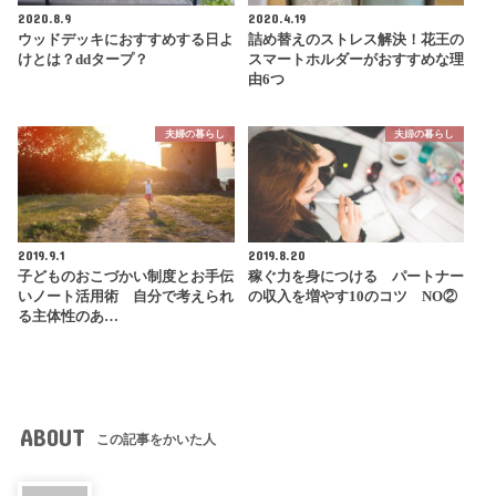
2020.8.9
2020.4.19
ウッドデッキにおすすめする日よ
詰め替えのストレス解決！花王の
けとは？ddタープ？
スマートホルダーがおすすめな理
由6つ
夫婦の暮らし
夫婦の暮らし
2019.9.1
2019.8.20
子どものおこづかい制度とお手伝
稼ぐ力を身につける パートナー
いノート活用術 自分で考えられ
の収入を増やす10のコツ NO②
る主体性のあ…
ABOUT
この記事をかいた人