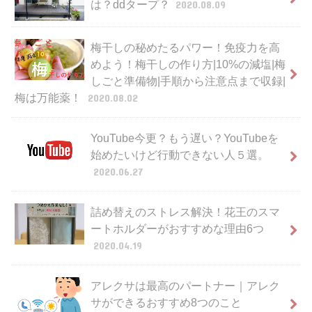
は？ddタープ？
2020.08.09
梅干しの秘めたるパワー！免疫力を高
めよう！梅干しの作り方|10%の減塩|梅
しごと準備物|手順から注意点まで収録|
梅は万能薬！
2020.08.02
YouTube今更？もう遅い？YouTubeを
始めたいけど行動できない人５選。
2020.06.27
詰め替えのストレス解決！花王のスマ
ートホルダーがおすすめな理由6つ
2020.04.19
アレクサは最高のパートナー｜アレク
サができるおすすめ8つのこと