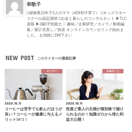
和歌子
□保険業15年子2人のママ（ADHD子育て） □キッズマネー
スクール認定講師 □お金と暮らしのコンサルタント ▶︎TLC
資格 ▶︎2級FP技能士 ▷趣味／企業研究／カメラ／動画編
集／家計見直し／投資 オンラインカウンセリング始めま
した。 お気軽にDM下さい
NEW POST
このライターの最新記事
キッチン
お金のこと
2020.10.11
2020.10.11
コーヒーは苦手でも飲んだほうが
投資ど素人の主婦が個別株で儲け
良い？コーヒーが健康に与えるメ
られるのか！知識ゼロから得た利
リット10つ！
益大公開！