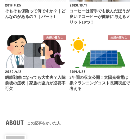
2019.9.25
2020.10.11
そもそも保険って何ですか？｜ど
コーヒーは苦手でも飲んだほうが
んなのがあるの？｜パート1
良い？コーヒーが健康に与えるメ
リット10つ！
夫婦の暮らし
夫婦の暮らし
2020.4.12
2019.9.28
網膜剥離になっても大丈夫？入院
2年間の収支公開！太陽光発電は
前後の症状｜家族の協力が必要不
損？ランニングコスト長期視点で
可欠
考える
ABOUT
この記事をかいた人