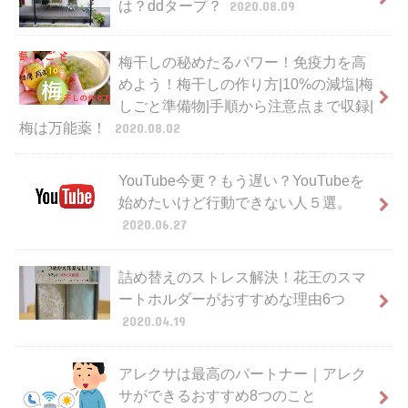
は？ddタープ？
2020.08.09
梅干しの秘めたるパワー！免疫力を高
めよう！梅干しの作り方|10%の減塩|梅
しごと準備物|手順から注意点まで収録|
梅は万能薬！
2020.08.02
YouTube今更？もう遅い？YouTubeを
始めたいけど行動できない人５選。
2020.06.27
詰め替えのストレス解決！花王のスマ
ートホルダーがおすすめな理由6つ
2020.04.19
アレクサは最高のパートナー｜アレク
サができるおすすめ8つのこと