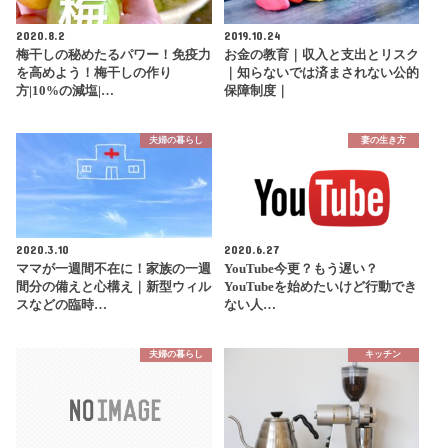
2020.8.2
2019.10.24
梅干しの秘めたるパワー！免疫力
お金の教育｜収入と支出とリスク
を高めよう！梅干しの作り
｜知らないでは済まされない公的
方|10%の減塩|…
保障制度｜
夫婦の暮らし
妻の生き方
2020.3.10
2020.6.27
ママが一週間不在に！家族の一週
YouTube今更？もう遅い？
間分の備えと心構え｜新型ウィル
YouTubeを始めたいけど行動でき
スなどの臨時…
ない人…
夫婦の暮らし
キッチン