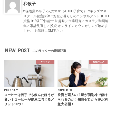
和歌子
□保険業15年子2人のママ（ADHD子育て） □キッズマネー
スクール認定講師 □お金と暮らしのコンサルタント ▶︎TLC
資格 ▶︎2級FP技能士 ▷趣味／企業研究／カメラ／動画編
集／家計見直し／投資 オンラインカウンセリング始めま
した。 お気軽にDM下さい
NEW POST
このライターの最新記事
キッチン
お金のこと
2020.10.11
2020.10.11
コーヒーは苦手でも飲んだほうが
投資ど素人の主婦が個別株で儲け
良い？コーヒーが健康に与えるメ
られるのか！知識ゼロから得た利
リット10つ！
益大公開！