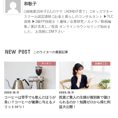
和歌子
□保険業15年子2人のママ（ADHD子育て） □キッズマネー
スクール認定講師 □お金と暮らしのコンサルタント ▶︎TLC
資格 ▶︎2級FP技能士 ▷趣味／企業研究／カメラ／動画編
集／家計見直し／投資 オンラインカウンセリング始めま
した。 お気軽にDM下さい
NEW POST
このライターの最新記事
キッチン
お金のこと
2020.10.11
2020.10.11
コーヒーは苦手でも飲んだほうが
投資ど素人の主婦が個別株で儲け
良い？コーヒーが健康に与えるメ
られるのか！知識ゼロから得た利
リット10つ！
益大公開！