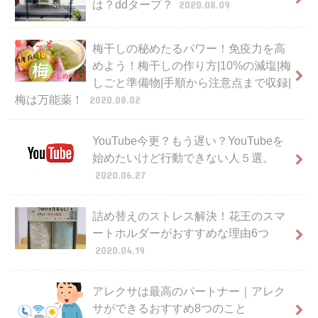
は？ddタープ？
2020.08.09
梅干しの秘めたるパワー！免疫力を高
めよう！梅干しの作り方|10%の減塩|梅
しごと準備物|手順から注意点まで収録|
梅は万能薬！
2020.08.02
YouTube今更？もう遅い？YouTubeを
始めたいけど行動できない人５選。
2020.06.27
詰め替えのストレス解決！花王のスマ
ートホルダーがおすすめな理由6つ
2020.04.19
アレクサは最高のパートナー｜アレク
サができるおすすめ8つのこと