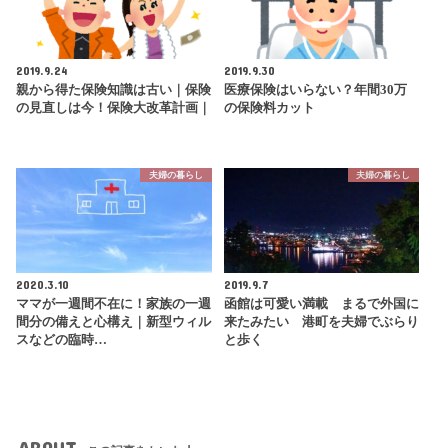
2019.9.24
2019.9.30
親から得た保険知識は古い｜保険
医療保険はいらない？年間30万
の見直しは今！保険大改革計画｜
の保険料カット
夫婦の暮らし
夫婦の暮らし
2020.3.10
2019.9.7
ママが一週間不在に！家族の一週
函館は可愛い満載 まるで外国に
間分の備えと心構え｜新型ウィル
来たみたい 港町を夫婦でぶらり
スなどの臨時…
と歩く