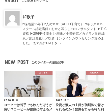
ABOUT
この記事をかいた人
和歌子
□保険業15年子2人のママ（ADHD子育て） □キッズマネー
スクール認定講師 □お金と暮らしのコンサルタント ▶︎TLC
資格 ▶︎2級FP技能士 ▷趣味／企業研究／カメラ／動画編
集／家計見直し／投資 オンラインカウンセリング始めま
した。 お気軽にDM下さい
NEW POST
このライターの最新記事
キッチン
お金のこと
2020.10.11
2020.10.11
コーヒーは苦手でも飲んだほうが
投資ど素人の主婦が個別株で儲け
良い？コーヒーが健康に与えるメ
られるのか！知識ゼロから得た利