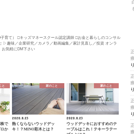
HD子育て） □キッズマネースクール認定講師 □お金と暮らしのコンサル
P技能士 ▷趣味／企業研究／カメラ／動画編集／家計見直し／投資 オンラ
 お気軽にDM下さい
こと
家のこと
家のこと
2020.8.23
2020.8.23
別株で
熱くならないウッドデッ
ウッドデッキにおすすめのテ
ゼロか
キ！？MINO彩木とは？
ーブルはこれ！テキーラテー