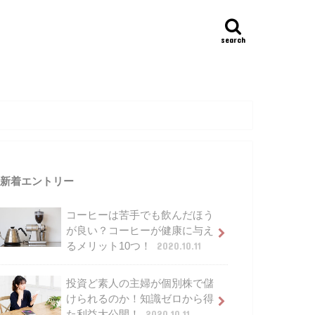
search
新着エントリー
コーヒーは苦手でも飲んだほう
が良い？コーヒーが健康に与え
るメリット10つ！
2020.10.11
投資ど素人の主婦が個別株で儲
けられるのか！知識ゼロから得
た利益大公開！
2020.10.11