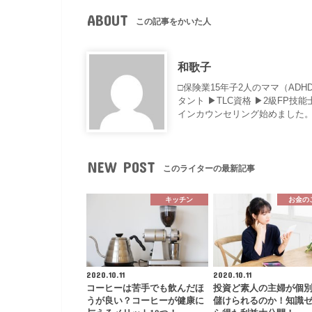
ABOUT
この記事をかいた人
和歌子
□保険業15年子2人のママ（AD
タント ▶︎TLC資格 ▶︎2級F
インカウンセリング始めました。
NEW POST
このライターの最新記事
キッチン
お金の
2020.10.11
2020.10.11
コーヒーは苦手でも飲んだほ
投資ど素人の主婦が個
うが良い？コーヒーが健康に
儲けられるのか！知識