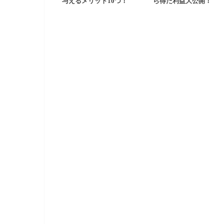
与えるメリット10つ！
ら得た利益大公開！