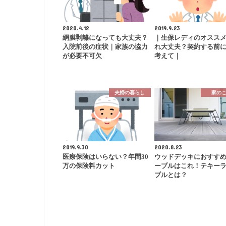
2020.4.12
2019.9.23
網膜剥離になっても大丈夫？
｜生保レディのオスス
入院前後の症状｜家族の協力
れ大丈夫？契約する前
が必要不可欠
考えて｜
夫婦の暮らし
家の
2019.9.30
2020.8.23
医療保険はいらない？年間30
ウッドデッキにおすす
万の保険料カット
ーブルはこれ！テキー
ブルとは？