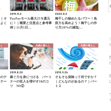
2019.11.2
2020.8.2
メ｜そ
PayPayモール最大25％還元
梅干しの秘めたるパワー！免
によく
に！｜概要と注意点と参考事
疫力を高めよう！梅干しの作
例｜11月1日…
り方|10%の減塩|…
こと
夫婦の暮らし
夫婦の暮らし
2019.8.20
2019.9.26
めのテ
稼ぐ力を身につける パート
そもそも保険って何ですか？
ラテー
ナーの収入を増やす10のコ
｜どんなのがあるの？｜パー
ツ NO②
ト２