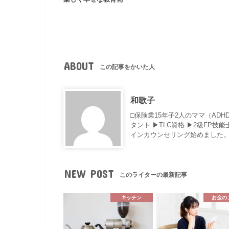
ABOUT
この記事をかいた人
和歌子
□保険業15年子2人のママ（AD
タント ▶︎TLC資格 ▶︎2級F
インカウンセリング始めました。
NEW POST
このライターの最新記事
キッチン
お金の