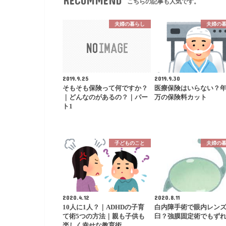
RECOMMEND
こちらの記事も人気です。
夫婦の暮らし
夫婦の
2019.9.25
2019.9.30
そもそも保険って何ですか？
医療保険はいらない？年
｜どんなのがあるの？｜パー
万の保険料カット
ト1
子どものこと
夫婦の
2020.4.12
2020.8.11
10人に1人？｜ADHDの子育
白内障手術で眼内レン
て術5つの方法｜親も子供も
臼？強膜固定術でもず
楽しく幸せな教育術