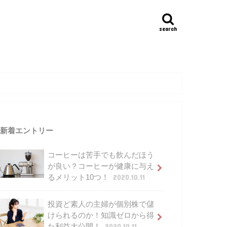
search
新着エントリー
コーヒーは苦手でも飲んだほう
が良い？コーヒーが健康に与え
るメリット10つ！
2020.10.11
投資ど素人の主婦が個別株で儲
けられるのか！知識ゼロから得
た利益大公開！
2020.10.11