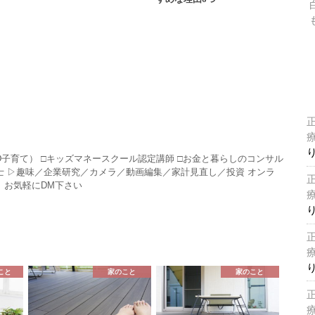
HD子育て） □キッズマネースクール認定講師 □お金と暮らしのコンサル
P技能士 ▷趣味／企業研究／カメラ／動画編集／家計見直し／投資 オンラ
 お気軽にDM下さい
こと
家のこと
家のこと