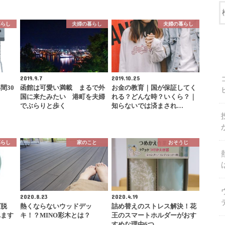
暮らし
夫婦の暮らし
夫婦の暮らし
2019.9.7
2019.10.25
間30
函館は可愛い満載 まるで外
お金の教育｜国が保証してく
国に来たみたい 港町を夫婦
れる？どんな時？いくら？｜
でぶらりと歩く
知らないでは済まされ…
暮らし
家のこと
おそうじ
2020.8.23
2020.4.19
ズ脱
熱くならないウッドデッ
詰め替えのストレス解決！花
れます
キ！？MINO彩木とは？
王のスマートホルダーがおす
すめな理由6つ