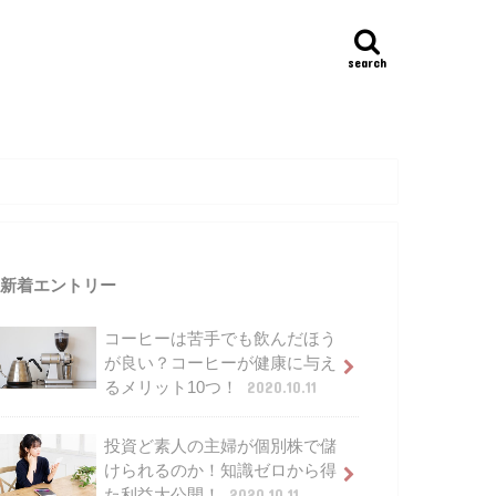
search
新着エントリー
コーヒーは苦手でも飲んだほう
が良い？コーヒーが健康に与え
るメリット10つ！
2020.10.11
投資ど素人の主婦が個別株で儲
けられるのか！知識ゼロから得
た利益大公開！
2020.10.11