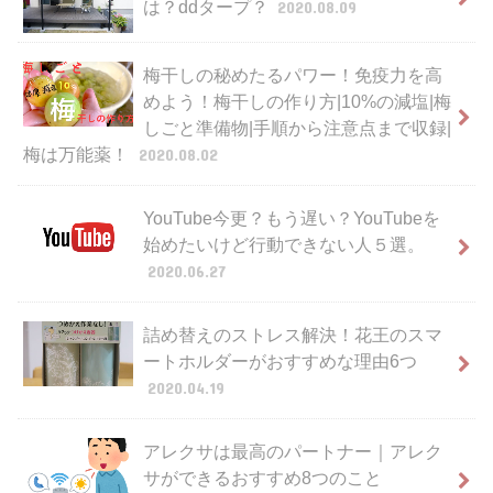
は？ddタープ？
2020.08.09
梅干しの秘めたるパワー！免疫力を高
めよう！梅干しの作り方|10%の減塩|梅
しごと準備物|手順から注意点まで収録|
梅は万能薬！
2020.08.02
YouTube今更？もう遅い？YouTubeを
始めたいけど行動できない人５選。
2020.06.27
詰め替えのストレス解決！花王のスマ
ートホルダーがおすすめな理由6つ
2020.04.19
アレクサは最高のパートナー｜アレク
サができるおすすめ8つのこと