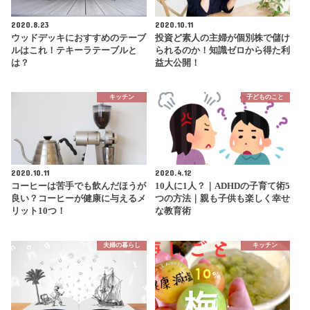
2020.8.23
2020.10.11
ウッドデッキにおすすめのテーブ
投資ど素人の主婦が個別株で儲け
ルはこれ！テキーラテーブルと
られるのか！知識ゼロから得た利
は？
益大公開！
キッチン
子どものこと
2020.10.11
2020.4.12
コーヒーは苦手でも飲んだほうが
10人に1人？｜ADHDの子育て術5
良い？コーヒーが健康に与えるメ
つの方法｜親も子供も楽しく幸せ
リット10つ！
な教育術
夫婦の暮らし
キッチン