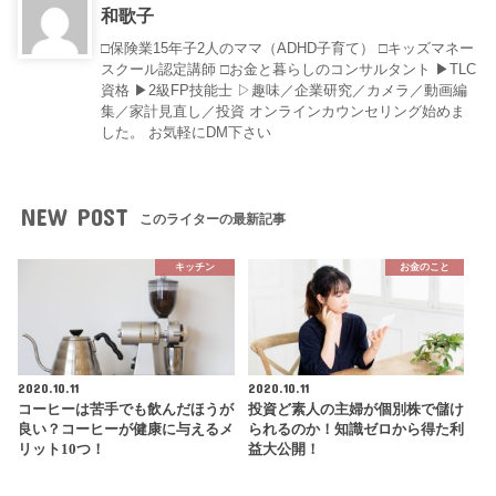
和歌子
□保険業15年子2人のママ（ADHD子育て） □キッズマネー
スクール認定講師 □お金と暮らしのコンサルタント ▶︎TLC
資格 ▶︎2級FP技能士 ▷趣味／企業研究／カメラ／動画編
集／家計見直し／投資 オンラインカウンセリング始めま
した。 お気軽にDM下さい
NEW POST
このライターの最新記事
キッチン
お金のこと
2020.10.11
2020.10.11
コーヒーは苦手でも飲んだほうが
投資ど素人の主婦が個別株で儲け
良い？コーヒーが健康に与えるメ
られるのか！知識ゼロから得た利
リット10つ！
益大公開！