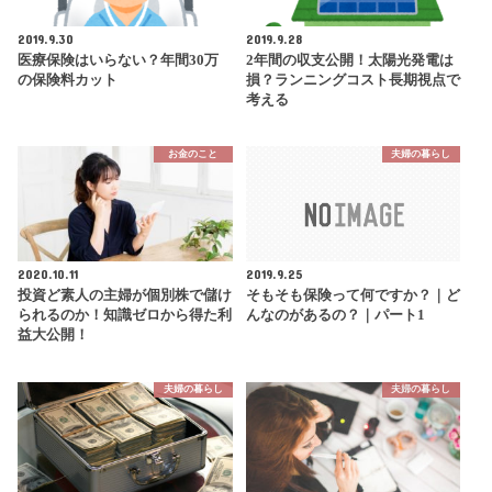
2019.9.30
2019.9.28
医療保険はいらない？年間30万
2年間の収支公開！太陽光発電は
の保険料カット
損？ランニングコスト長期視点で
考える
お金のこと
夫婦の暮らし
2020.10.11
2019.9.25
投資ど素人の主婦が個別株で儲け
そもそも保険って何ですか？｜ど
られるのか！知識ゼロから得た利
んなのがあるの？｜パート1
益大公開！
夫婦の暮らし
夫婦の暮らし