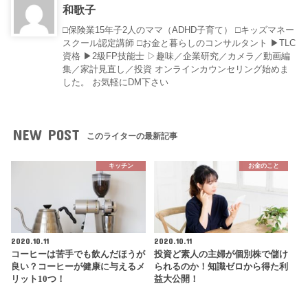
和歌子
□保険業15年子2人のママ（ADHD子育て） □キッズマネー
スクール認定講師 □お金と暮らしのコンサルタント ▶︎TLC
資格 ▶︎2級FP技能士 ▷趣味／企業研究／カメラ／動画編
集／家計見直し／投資 オンラインカウンセリング始めま
した。 お気軽にDM下さい
NEW POST
このライターの最新記事
キッチン
お金のこと
2020.10.11
2020.10.11
コーヒーは苦手でも飲んだほうが
投資ど素人の主婦が個別株で儲け
良い？コーヒーが健康に与えるメ
られるのか！知識ゼロから得た利
リット10つ！
益大公開！