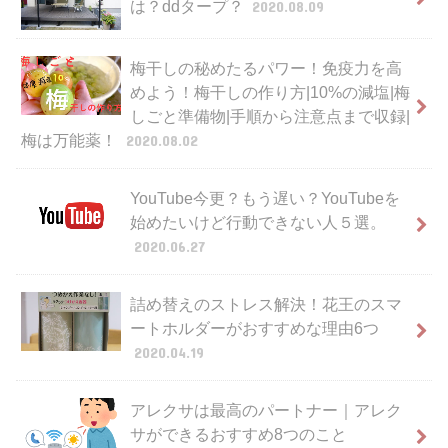
は？ddタープ？
2020.08.09
梅干しの秘めたるパワー！免疫力を高
めよう！梅干しの作り方|10%の減塩|梅
しごと準備物|手順から注意点まで収録|
梅は万能薬！
2020.08.02
YouTube今更？もう遅い？YouTubeを
始めたいけど行動できない人５選。
2020.06.27
詰め替えのストレス解決！花王のスマ
ートホルダーがおすすめな理由6つ
2020.04.19
アレクサは最高のパートナー｜アレク
サができるおすすめ8つのこと