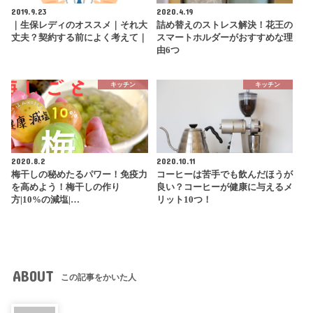
2019.9.23
2020.4.19
｜生保レディのオススメ｜それ大
詰め替えのストレス解決！花王の
丈夫？契約する前によく考えて｜
スマートホルダーがおすすめな理
由6つ
キッチン
キッチン
2020.8.2
2020.10.11
梅干しの秘めたるパワー！免疫力
コーヒーは苦手でも飲んだほうが
を高めよう！梅干しの作り
良い？コーヒーが健康に与えるメ
方|10%の減塩|…
リット10つ！
ABOUT
この記事をかいた人