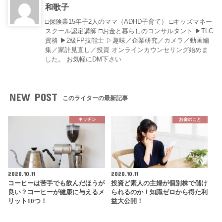
和歌子
□保険業15年子2人のママ（ADHD子育て） □キッズマネー
スクール認定講師 □お金と暮らしのコンサルタント ▶︎TLC
資格 ▶︎2級FP技能士 ▷趣味／企業研究／カメラ／動画編
集／家計見直し／投資 オンラインカウンセリング始めま
した。 お気軽にDM下さい
NEW POST
このライターの最新記事
キッチン
お金のこと
2020.10.11
2020.10.11
コーヒーは苦手でも飲んだほうが
投資ど素人の主婦が個別株で儲け
良い？コーヒーが健康に与えるメ
られるのか！知識ゼロから得た利
リット10つ！
益大公開！