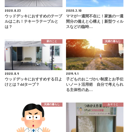
2020.8.23
2020.3.10
ウッドデッキにおすすめのテーブ
ママが一週間不在に！家族の一週
ルはこれ！テキーラテーブルと
間分の備えと心構え｜新型ウィル
は？
スなどの臨時…
家のこと
夫婦の暮らし
2020.8.9
2019.9.1
ウッドデッキにおすすめする日よ
子どものおこづかい制度とお手伝
けとは？ddタープ？
いノート活用術 自分で考えられ
る主体性のあ…
夫婦の暮らし
おそうじ