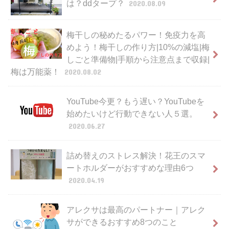
は？ddタープ？
2020.08.09
梅干しの秘めたるパワー！免疫力を高
めよう！梅干しの作り方|10%の減塩|梅
しごと準備物|手順から注意点まで収録|
梅は万能薬！
2020.08.02
YouTube今更？もう遅い？YouTubeを
始めたいけど行動できない人５選。
2020.06.27
詰め替えのストレス解決！花王のスマ
ートホルダーがおすすめな理由6つ
2020.04.19
アレクサは最高のパートナー｜アレク
サができるおすすめ8つのこと