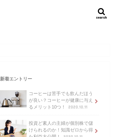
search
新着エントリー
コーヒーは苦手でも飲んだほう
が良い？コーヒーが健康に与え
るメリット10つ！
2020.10.11
投資ど素人の主婦が個別株で儲
けられるのか！知識ゼロから得
た利益大公開！
2020.10.11