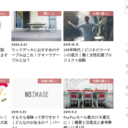
暮らし
家のこと
夫婦の暮らし
2020.8.23
2019.10.13
ズ脱
ウッドデッキにおすすめのテ
100年時代｜ビジネスウーマ
れます
ーブルはこれ！テキーラテー
ンの底力｜働く女性応援プロ
ブルとは？
ジェクト始動
暮らし
夫婦の暮らし
夫婦の暮らし
2019.9.25
2019.11.2
古い｜
そもそも保険って何ですか？
PayPayモール最大25％還元
険大改
｜どんなのがあるの？｜パー
に！｜概要と注意点と参考事
ト1
例｜11月1日…