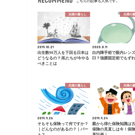
RECOMMEND
こちらの記事も人気です。
夫婦の暮らし
夫婦の
2019.10.21
2020.8.11
出生数90万人を下回る日本は
白内障手術で眼内レン
どうなるの？|私たちが今やる
臼？強膜固定術でもず
べきことは
夫婦の暮らし
夫婦の
2019.9.26
2019.9.24
そもそも保険って何ですか？
親から得た保険知識は
｜どんなのがあるの？｜パー
保険の見直しは今！保
ト２
革計画｜