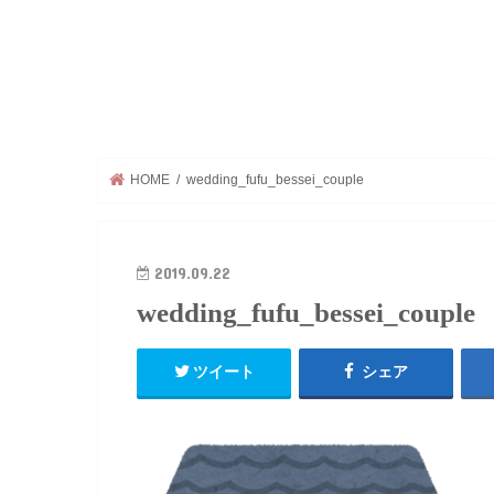
HOME
wedding_fufu_bessei_couple
2019.09.22
wedding_fufu_bessei_couple
ツイート
シェア