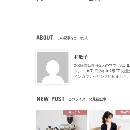
ABOUT
この記事をかいた人
和歌子
□保険業15年子2人のママ（AD
タント ▶︎TLC資格 ▶︎2級F
インカウンセリング始めました。
NEW POST
このライターの最新記事
キッチン
お金の