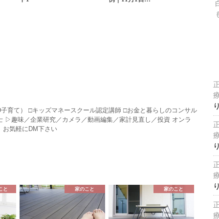
HD子育て） □キッズマネースクール認定講師 □お金と暮らしのコンサル
P技能士 ▷趣味／企業研究／カメラ／動画編集／家計見直し／投資 オンラ
 お気軽にDM下さい
こと
家のこと
家のこと