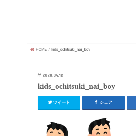
HOME
kids_ochitsuki_nai_boy
2020.04.12
kids_ochitsuki_nai_boy
ツイート
シェア