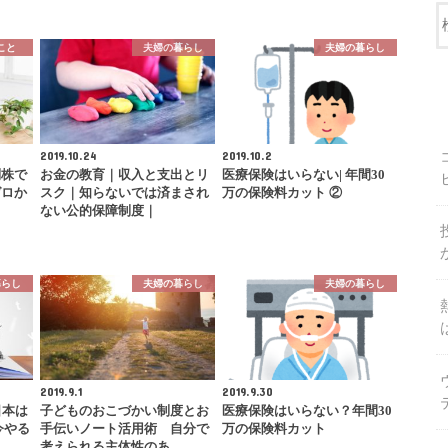
こと
夫婦の暮らし
夫婦の暮らし
2019.10.24
2019.10.2
別株で
お金の教育｜収入と支出とリ
医療保険はいらない| 年間30
ゼロか
スク｜知らないでは済まされ
万の保険料カット ②
ない公的保障制度｜
暮らし
夫婦の暮らし
夫婦の暮らし
2019.9.1
2019.9.30
日本は
子どものおこづかい制度とお
医療保険はいらない？年間30
今やる
手伝いノート活用術 自分で
万の保険料カット
考えられる主体性のあ…