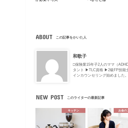
ABOUT
この記事をかいた人
和歌子
□保険業15年子2人のママ（AD
タント ▶︎TLC資格 ▶︎2級F
インカウンセリング始めました。
NEW POST
このライターの最新記事
キッチン
お金の