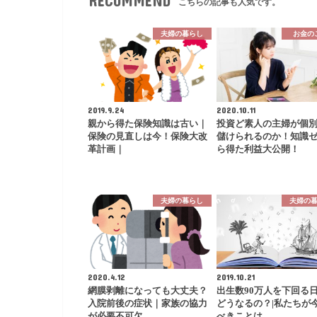
RECOMMEND
こちらの記事も人気です。
夫婦の暮らし
お金の
2019.9.24
2020.10.11
親から得た保険知識は古い｜
投資ど素人の主婦が個
保険の見直しは今！保険大改
儲けられるのか！知識
革計画｜
ら得た利益大公開！
夫婦の暮らし
夫婦の
2020.4.12
2019.10.21
網膜剥離になっても大丈夫？
出生数90万人を下回る
入院前後の症状｜家族の協力
どうなるの？|私たちが
が必要不可欠
べきことは