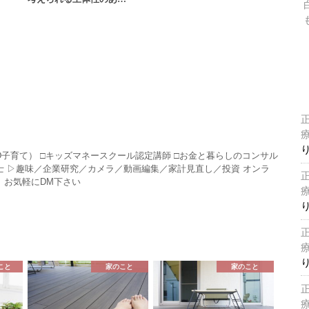
HD子育て） □キッズマネースクール認定講師 □お金と暮らしのコンサル
P技能士 ▷趣味／企業研究／カメラ／動画編集／家計見直し／投資 オンラ
 お気軽にDM下さい
こと
家のこと
家のこと