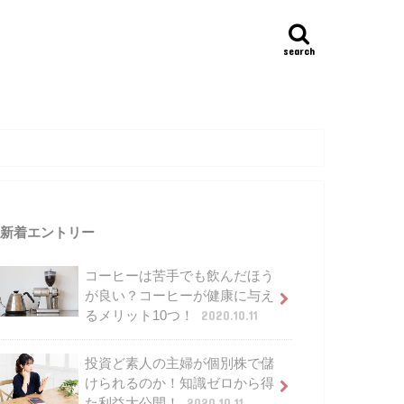
search
新着エントリー
コーヒーは苦手でも飲んだほう
が良い？コーヒーが健康に与え
るメリット10つ！
2020.10.11
投資ど素人の主婦が個別株で儲
けられるのか！知識ゼロから得
た利益大公開！
2020.10.11