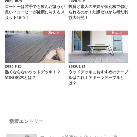
2020.10.11
2020.10.11
コーヒーは苦手でも飲んだほうが
投資ど素人の主婦が個別株で儲け
良い？コーヒーが健康に与えるメ
られるのか！知識ゼロから得た利
リット10つ！
益大公開！
家のこと
家のこと
2020.8.23
2020.8.23
熱くならないウッドデッキ！？
ウッドデッキにおすすめのテーブ
MINO彩木とは？
ルはこれ！テキーラテーブルと
は？
新着エントリー