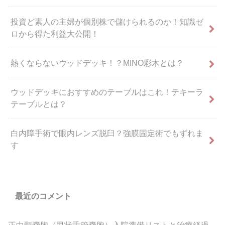
投資ど素人の主婦が個別株で儲けられるのか！知識ゼ
ロから得た利益大公開！
熱くならないウッドデッキ！？MINO彩木とは？
ウッドデッキにおすすめのテーブルはこれ！テキーラ
テーブルとは？
白内障手術で眼内レンズ脱臼？強膜固定術でもずれま
す
最近のコメント
正中頸嚢胞（甲状舌管嚢胞）入院準備リストと治療経過