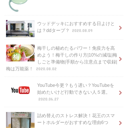
ウッドデッキにおすすめする日よけと
は？ddタープ？
2020.08.09
梅干しの秘めたるパワー！免疫力を高
めよう！梅干しの作り方|10%の減塩|梅
しごと準備物|手順から注意点まで収録|
梅は万能薬！
2020.08.02
YouTube今更？もう遅い？YouTubeを
始めたいけど行動できない人５選。
2020.06.27
詰め替えのストレス解決！花王のスマ
ートホルダーがおすすめな理由6つ