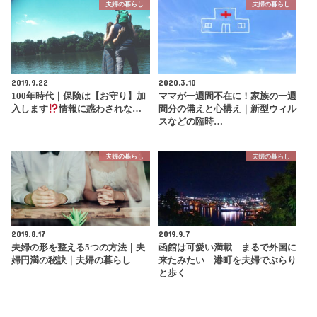
夫婦の暮らし
夫婦の暮らし
2019.9.22
2020.3.10
100年時代｜保険は【お守り】加
ママが一週間不在に！家族の一週
入します
情報に惑わされな…
間分の備えと心構え｜新型ウィル
スなどの臨時…
夫婦の暮らし
夫婦の暮らし
2019.8.17
2019.9.7
夫婦の形を整える5つの方法｜夫
函館は可愛い満載 まるで外国に
婦円満の秘訣｜夫婦の暮らし
来たみたい 港町を夫婦でぶらり
と歩く