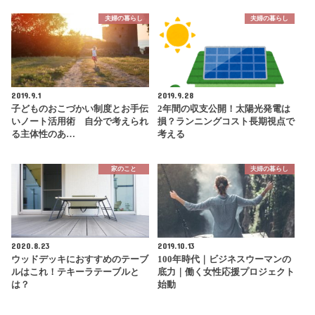
夫婦の暮らし
夫婦の暮らし
2019.9.1
2019.9.28
子どものおこづかい制度とお手伝
2年間の収支公開！太陽光発電は
いノート活用術 自分で考えられ
損？ランニングコスト長期視点で
る主体性のあ…
考える
家のこと
夫婦の暮らし
2020.8.23
2019.10.13
ウッドデッキにおすすめのテーブ
100年時代｜ビジネスウーマンの
ルはこれ！テキーラテーブルと
底力｜働く女性応援プロジェクト
は？
始動