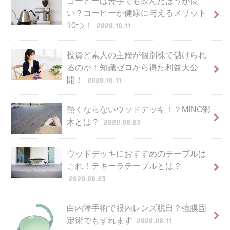
コーヒーは苦手でも飲んだほうが良
い？コーヒーが健康に与えるメリット
10つ！
2020.10.11
投資ど素人の主婦が個別株で儲けられ
るのか！知識ゼロから得た利益大公
開！
2020.10.11
熱くならないウッドデッキ！？MINO彩
木とは？
2020.08.23
ウッドデッキにおすすめのテーブルは
これ！テキーラテーブルとは？
2020.08.23
白内障手術で眼内レンズ脱臼？強膜固
定術でもずれます
2020.08.11