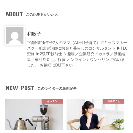
ABOUT
この記事をかいた人
和歌子
□保険業15年子2人のママ（ADHD子育て） □キッズマネー
スクール認定講師 □お金と暮らしのコンサルタント ▶︎TLC
資格 ▶︎2級FP技能士 ▷趣味／企業研究／カメラ／動画編
集／家計見直し／投資 オンラインカウンセリング始めま
した。 お気軽にDM下さい
NEW POST
このライターの最新記事
キッチン
お金のこと