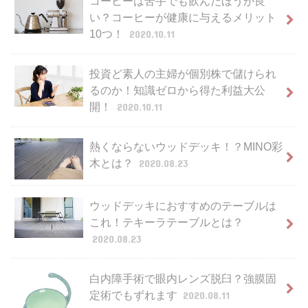
コーヒーは苦手でも飲んだほうが良
い？コーヒーが健康に与えるメリット
10つ！
2020.10.11
投資ど素人の主婦が個別株で儲けられ
るのか！知識ゼロから得た利益大公
開！
2020.10.11
熱くならないウッドデッキ！？MINO彩
木とは？
2020.08.23
ウッドデッキにおすすめのテーブルは
これ！テキーラテーブルとは？
2020.08.23
白内障手術で眼内レンズ脱臼？強膜固
定術でもずれます
2020.08.11