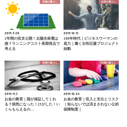
夫婦の暮らし
夫婦の暮らし
2019.9.28
2019.10.13
2年間の収支公開！太陽光発電は
100年時代｜ビジネスウーマンの
損？ランニングコスト長期視点で
底力｜働く女性応援プロジェクト
考える
始動
夫婦の暮らし
夫婦の暮らし
2019.11.3
2019.10.24
お金の教育｜国が保証してくれ
お金の教育｜収入と支出とリスク
る？病気になった！けがした！い
｜知らないでは済まされない公的
くらもらえるの…
保障制度｜