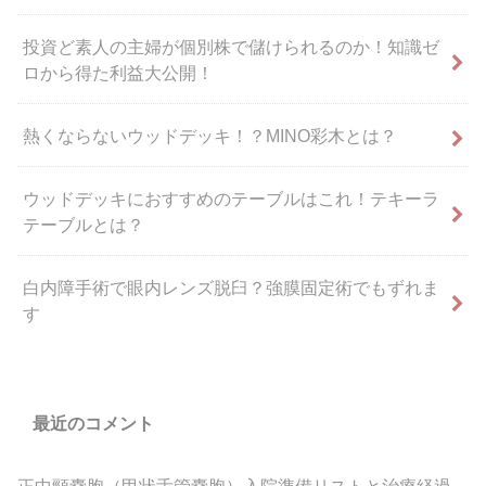
投資ど素人の主婦が個別株で儲けられるのか！知識ゼ
ロから得た利益大公開！
熱くならないウッドデッキ！？MINO彩木とは？
ウッドデッキにおすすめのテーブルはこれ！テキーラ
テーブルとは？
白内障手術で眼内レンズ脱臼？強膜固定術でもずれま
す
最近のコメント
正中頸嚢胞（甲状舌管嚢胞）入院準備リストと治療経過