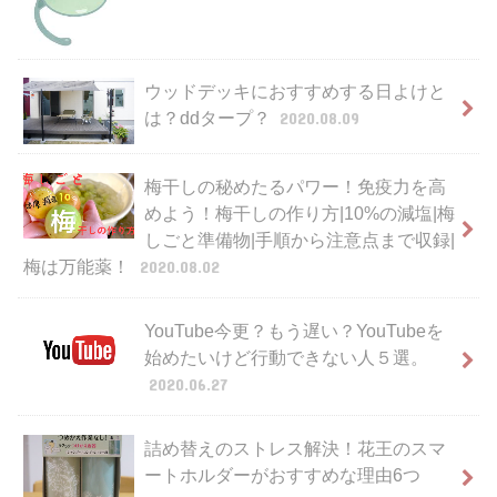
ウッドデッキにおすすめする日よけと
は？ddタープ？
2020.08.09
梅干しの秘めたるパワー！免疫力を高
めよう！梅干しの作り方|10%の減塩|梅
しごと準備物|手順から注意点まで収録|
梅は万能薬！
2020.08.02
YouTube今更？もう遅い？YouTubeを
始めたいけど行動できない人５選。
2020.06.27
詰め替えのストレス解決！花王のスマ
ートホルダーがおすすめな理由6つ