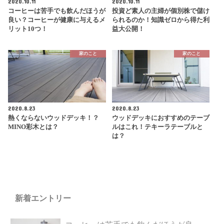
2020.10.11
2020.10.11
コーヒーは苦手でも飲んだほうが
投資ど素人の主婦が個別株で儲け
良い？コーヒーが健康に与えるメ
られるのか！知識ゼロから得た利
リット10つ！
益大公開！
家のこと
家のこと
2020.8.23
2020.8.23
熱くならないウッドデッキ！？
ウッドデッキにおすすめのテーブ
MINO彩木とは？
ルはこれ！テキーラテーブルと
は？
新着エントリー