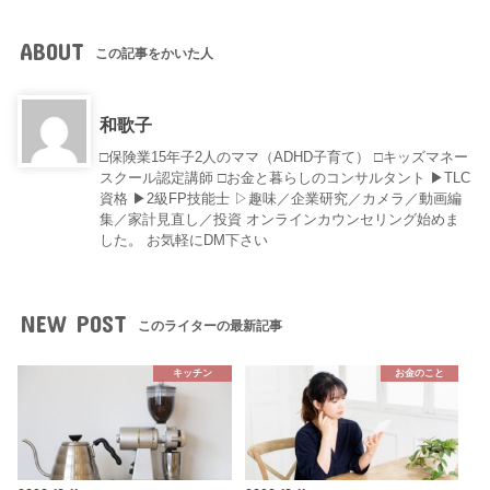
ABOUT
この記事をかいた人
和歌子
□保険業15年子2人のママ（ADHD子育て） □キッズマネー
スクール認定講師 □お金と暮らしのコンサルタント ▶︎TLC
資格 ▶︎2級FP技能士 ▷趣味／企業研究／カメラ／動画編
集／家計見直し／投資 オンラインカウンセリング始めま
した。 お気軽にDM下さい
NEW POST
このライターの最新記事
キッチン
お金のこと