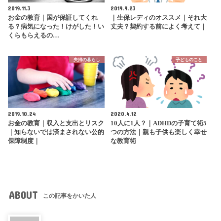
2019.11.3
2019.9.23
お金の教育｜国が保証してくれ
｜生保レディのオススメ｜それ大
る？病気になった！けがした！い
丈夫？契約する前によく考えて｜
くらもらえるの…
夫婦の暮らし
子どものこと
2019.10.24
2020.4.12
お金の教育｜収入と支出とリスク
10人に1人？｜ADHDの子育て術5
｜知らないでは済まされない公的
つの方法｜親も子供も楽しく幸せ
保障制度｜
な教育術
ABOUT
この記事をかいた人