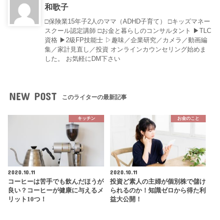
和歌子
□保険業15年子2人のママ（ADHD子育て） □キッズマネー
スクール認定講師 □お金と暮らしのコンサルタント ▶︎TLC
資格 ▶︎2級FP技能士 ▷趣味／企業研究／カメラ／動画編
集／家計見直し／投資 オンラインカウンセリング始めま
した。 お気軽にDM下さい
NEW POST
このライターの最新記事
キッチン
お金のこと
2020.10.11
2020.10.11
コーヒーは苦手でも飲んだほうが
投資ど素人の主婦が個別株で儲け
良い？コーヒーが健康に与えるメ
られるのか！知識ゼロから得た利
リット10つ！
益大公開！