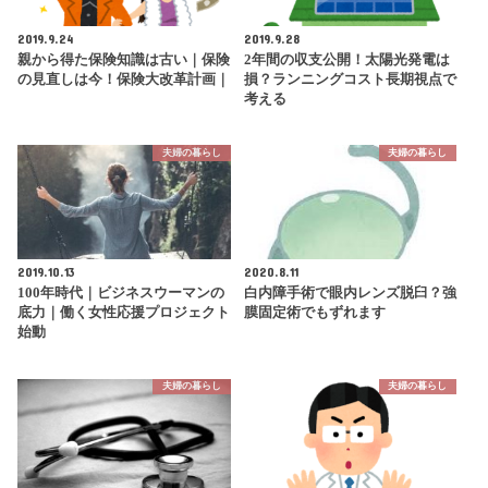
2019.9.24
2019.9.28
親から得た保険知識は古い｜保険
2年間の収支公開！太陽光発電は
の見直しは今！保険大改革計画｜
損？ランニングコスト長期視点で
考える
夫婦の暮らし
夫婦の暮らし
2019.10.13
2020.8.11
100年時代｜ビジネスウーマンの
白内障手術で眼内レンズ脱臼？強
底力｜働く女性応援プロジェクト
膜固定術でもずれます
始動
夫婦の暮らし
夫婦の暮らし