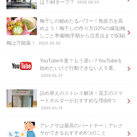
は？ddタープ？
2020.08.09
梅干しの秘めたるパワー！免疫力を高
めよう！梅干しの作り方|10%の減塩|梅
しごと準備物|手順から注意点まで収録|
梅は万能薬！
2020.08.02
YouTube今更？もう遅い？YouTubeを
始めたいけど行動できない人５選。
2020.06.27
詰め替えのストレス解決！花王のスマ
ートホルダーがおすすめな理由6つ
2020.04.19
アレクサは最高のパートナー｜アレク
サができるおすすめ8つのこと