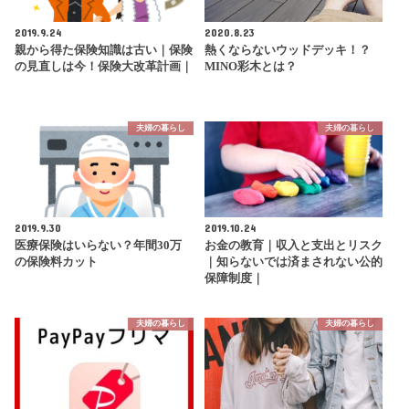
2019.9.24
2020.8.23
親から得た保険知識は古い｜保険
熱くならないウッドデッキ！？
の見直しは今！保険大改革計画｜
MINO彩木とは？
夫婦の暮らし
夫婦の暮らし
2019.9.30
2019.10.24
医療保険はいらない？年間30万
お金の教育｜収入と支出とリスク
の保険料カット
｜知らないでは済まされない公的
保障制度｜
夫婦の暮らし
夫婦の暮らし