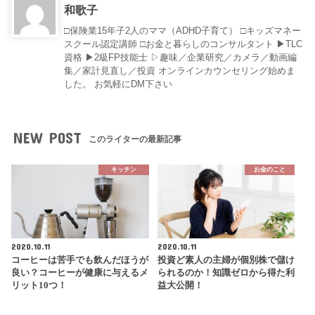
和歌子
□保険業15年子2人のママ（ADHD子育て） □キッズマネー
スクール認定講師 □お金と暮らしのコンサルタント ▶︎TLC
資格 ▶︎2級FP技能士 ▷趣味／企業研究／カメラ／動画編
集／家計見直し／投資 オンラインカウンセリング始めま
した。 お気軽にDM下さい
NEW POST
このライターの最新記事
キッチン
お金のこと
2020.10.11
2020.10.11
コーヒーは苦手でも飲んだほうが
投資ど素人の主婦が個別株で儲け
良い？コーヒーが健康に与えるメ
られるのか！知識ゼロから得た利
リット10つ！
益大公開！