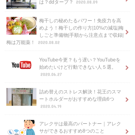
は？ddタープ？
2020.08.09
梅干しの秘めたるパワー！免疫力を高
めよう！梅干しの作り方|10%の減塩|梅
しごと準備物|手順から注意点まで収録|
梅は万能薬！
2020.08.02
YouTube今更？もう遅い？YouTubeを
始めたいけど行動できない人５選。
2020.06.27
詰め替えのストレス解決！花王のスマ
ートホルダーがおすすめな理由6つ
2020.04.19
アレクサは最高のパートナー｜アレク
サができるおすすめ8つのこと