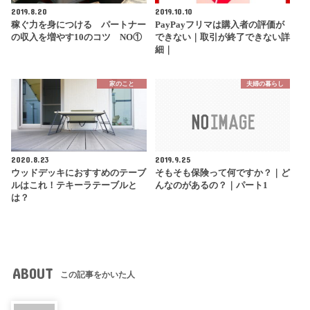
2019.8.20
2019.10.10
稼ぐ力を身につける パートナー
PayPayフリマは購入者の評価が
の収入を増やす10のコツ NO①
できない｜取引が終了できない詳
細｜
家のこと
夫婦の暮らし
2020.8.23
2019.9.25
ウッドデッキにおすすめのテーブ
そもそも保険って何ですか？｜ど
ルはこれ！テキーラテーブルと
んなのがあるの？｜パート1
は？
ABOUT
この記事をかいた人