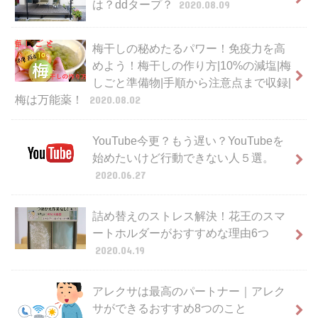
は？ddタープ？
2020.08.09
梅干しの秘めたるパワー！免疫力を高
めよう！梅干しの作り方|10%の減塩|梅
しごと準備物|手順から注意点まで収録|
梅は万能薬！
2020.08.02
YouTube今更？もう遅い？YouTubeを
始めたいけど行動できない人５選。
2020.06.27
詰め替えのストレス解決！花王のスマ
ートホルダーがおすすめな理由6つ
2020.04.19
アレクサは最高のパートナー｜アレク
サができるおすすめ8つのこと