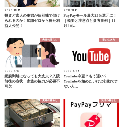
2020.10.11
2019.11.2
投資ど素人の主婦が個別株で儲け
PayPayモール最大25％還元に！
られるのか！知識ゼロから得た利
｜概要と注意点と参考事例｜11
益大公開！
月1日…
夫婦の暮らし
妻の生き方
2020.4.12
2020.6.27
網膜剥離になっても大丈夫？入院
YouTube今更？もう遅い？
前後の症状｜家族の協力が必要不
YouTubeを始めたいけど行動でき
可欠
ない人…
夫婦の暮らし
夫婦の暮らし