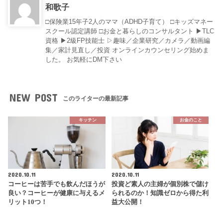
和歌子
□保険業15年子2人のママ（ADHD子育て） □キッズマネー
スクール認定講師 □お金と暮らしのコンサルタント ▶︎TLC
資格 ▶︎2級FP技能士 ▷趣味／企業研究／カメラ／動画編
集／家計見直し／投資 オンラインカウンセリング始めま
した。 お気軽にDM下さい
NEW POST
このライターの最新記事
キッチン
お金のこと
2020.10.11
2020.10.11
コーヒーは苦手でも飲んだほうが
投資ど素人の主婦が個別株で儲け
良い？コーヒーが健康に与えるメ
られるのか！知識ゼロから得た利
リット10つ！
益大公開！