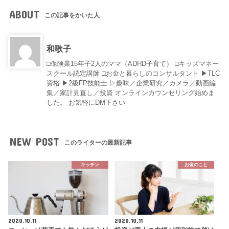
ABOUT
この記事をかいた人
和歌子
□保険業15年子2人のママ（ADHD子育て） □キッズマネー
スクール認定講師 □お金と暮らしのコンサルタント ▶︎TLC
資格 ▶︎2級FP技能士 ▷趣味／企業研究／カメラ／動画編
集／家計見直し／投資 オンラインカウンセリング始めま
した。 お気軽にDM下さい
NEW POST
このライターの最新記事
キッチン
お金のこと
2020.10.11
2020.10.11