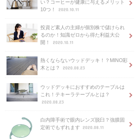
い？コーヒーが健康に与えるメリット
10つ！
2020.10.11
投資ど素人の主婦が個別株で儲けられ
るのか！知識ゼロから得た利益大公
開！
2020.10.11
熱くならないウッドデッキ！？MINO彩
木とは？
2020.08.23
ウッドデッキにおすすめのテーブルは
これ！テキーラテーブルとは？
2020.08.23
白内障手術で眼内レンズ脱臼？強膜固
定術でもずれます
2020.08.11