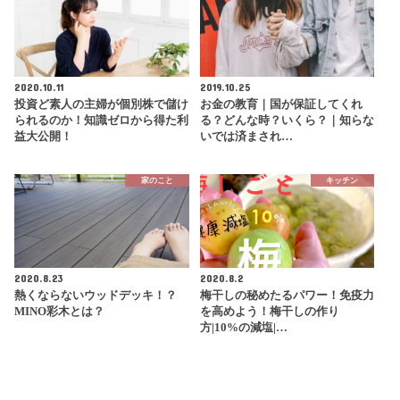
2020.10.11
2019.10.25
投資ど素人の主婦が個別株で儲け
お金の教育｜国が保証してくれ
られるのか！知識ゼロから得た利
る？どんな時？いくら？｜知らな
益大公開！
いでは済まされ…
家のこと
キッチン
2020.8.23
2020.8.2
熱くならないウッドデッキ！？
梅干しの秘めたるパワー！免疫力
MINO彩木とは？
を高めよう！梅干しの作り
方|10%の減塩|…