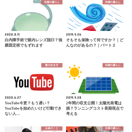
夫婦の暮らし
夫婦の暮らし
2020.8.11
2019.9.26
白内障手術で眼内レンズ脱臼？強
そもそも保険って何ですか？｜ど
膜固定術でもずれます
んなのがあるの？｜パート２
妻の生き方
夫婦の暮らし
2020.6.27
2019.9.28
YouTube今更？もう遅い？
2年間の収支公開！太陽光発電は
YouTubeを始めたいけど行動でき
損？ランニングコスト長期視点で
ない人…
考える
お金のこと
夫婦の暮らし