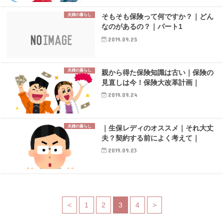
夫婦の暮らし
そもそも保険って何ですか？｜どん
なのがあるの？｜パート1
2019.09.25
夫婦の暮らし
親から得た保険知識は古い｜保険の
見直しは今！保険大改革計画｜
2019.09.24
夫婦の暮らし
｜生保レディのオススメ｜それ大丈
夫？契約する前によく考えて｜
2019.09.23
<
1
2
3
4
>