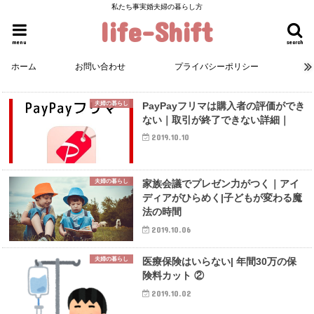
私たち事実婚夫婦の暮らし方
life-Shift
menu
search
ホーム
お問い合わせ
プライバシーポリシー
夫婦の暮らし
PayPayフリマは購入者の評価ができ
ない｜取引が終了できない詳細｜
2019.10.10
夫婦の暮らし
家族会議でプレゼン力がつく｜アイ
ディアがひらめく|子どもが変わる魔
法の時間
2019.10.06
夫婦の暮らし
医療保険はいらない| 年間30万の保
険料カット ②
2019.10.02